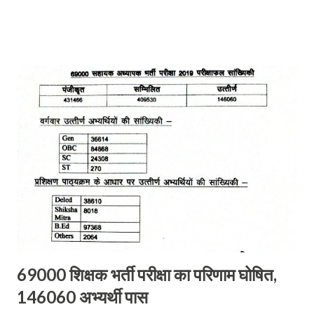
पकड़ कर घर लाया और धारदार हथियार से काट कर शव को ठिकाने लगा दिया।
सूचना मिलते ही प्रभारी निरीक्षक और उनके नेतृत्व में गठित टीम तत्काल सक्रिय हुई
और मौका मुआयना कर जाँच पड़ताल शुरू कर दिए आरोपी की तलाश जारी थी कि
इसी दौरान आरोपी रामजियावन मौका देख कहीं भागने की फिराक में चौक चौराहे का
चक्कर काट रहा था कि अचानक पुलिस की नजर पड़ गई और सक्रिय पुलिस के
जवानों ने बगैर देर किए युवक को धर दबोचा और पूछताछ किया तो उसने अपना जुर्म
स्वीकार किया और बछिया की हत्या में उपयोग किए गए विभिन्न वस्तुओं को भी छिपा
कर रखा था अभियुक्त की निशानदेही पर धारदार हथियार जैसे कुल्हाड़ी और नरकुल
की रस्सी भी बरामद कर ली गयी। पुलिस ने...
69000 शिक्षक भर्ती परीक्षा का परिणाम घोषित,
146060 अभ्यर्थी पास