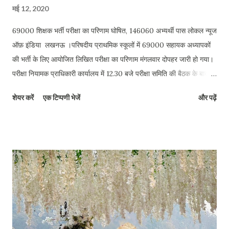
मई 12, 2020
69000 शिक्षक भर्ती परीक्षा का परिणाम घोषित, 146060 अभ्यर्थी पास लोकल न्यूज
ऑफ़ इंडिया लखनऊ ।परिषदीय प्राथमिक स्कूलों में 69000 सहायक अध्यापकों
की भर्ती के लिए आयोजित लिखित परीक्षा का परिणाम मंगलवार दोपहर जारी हो गया।
परीक्षा नियामक प्राधिकारी कार्यालय में 12.30 बजे परीक्षा समिति की बैठक के बाद
अधिकारिक रूप से परिणामों की घोषणा की गई। पाठ्यक्रम के बाहर से पूछे गए हिन्दी
शेयर करें
एक टिप्पणी भेजें
और पढ़ें
साहित्य के तीन प्रश्नों पर प्रत्येक प्रश्न के लिए एक-एक (यानि कुल तीन-तीन)
नंबर सभी अभ्यर्थियों को एक समान रूप से दिया गया है। 6 जनवरी 2019 को
आयोजित परीक्षा के लिए पंजीकृत 431466 अभ्यर्थियों में से 409530 सम्मिलित हुए
थे। इनमें से 146060 (35.66 प्रतिशत) सफल हैं। सामान्य वर्ग के 36614,
ओबीसी 84868, एससी 24308 और एसटी के 270 अभ्यर्थी पास हैं। 69000
शिक्षक भर्ती रिजल्ट : 69000 भर्ती परीक्षा का परिणाम जारी, बुधवार से देख सकेंगे
रिजल्ट कोर्स के अनुसार बात की जाए तो डीएलएड (बीटीसी) करने वाले 38610,
शिक्षामित्र 8018, बीएड 97368 और अन्य पाठ्यक्रम करने वाले 2064 अभ्यर्थी
सफल हैं। परीक्षा में सम्मिलित अभ्यर्थी अपना परिणाम बु...