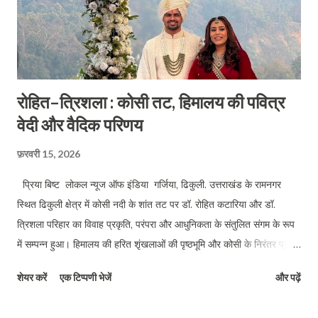
रोहित–त्रिशला : कोसी तट, हिमालय की पवित्र
वेदी और वैदिक परिणय
फ़रवरी 15, 2026
प्रिया बिष्ट लोकल न्यूज ऑफ इंडिया गर्जिया, ढिकुली. उत्तराखंड के रामनगर
स्थित ढिकुली क्षेत्र में कोसी नदी के शांत तट पर डॉ. रोहित कटारिया और डॉ.
त्रिशला परिहार का विवाह प्रकृति, परंपरा और आधुनिकता के संतुलित संगम के रूप
में सम्पन्न हुआ। हिमालय की हरित शृंखलाओं की पृष्ठभूमि और कोसी के निरंतर प्रवाह
के बीच आयोजित यह डेस्टिनेशन वेडिंग अपने वैदिक स्वरूप और सादगीपूर्ण आयोजन
शेयर करें
एक टिप्पणी भेजें
और पढ़ें
के कारण विशेष रहा। डॉ. त्रिशला परिहार स्वर्गीय श्रीमती पी.के. देवी एवं श्री
रामाधार सिंह की पौत्री तथा श्रीमती सीमा सिंह और प्रो. अनिल कुमार सिंह की