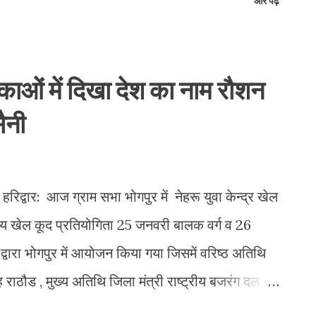
और पढ़ें
निया को लगी तो वह प्रशासन के अन्य अधिकारियों के
विरोध कर रहे लोगों को शांत कराया। विरोध कर रहे लोगों
 हुई है इस पूरे मामले की निष्पक्ष जाँच हो, सच्चाई सामने
काओं में दिखा देश का नाम रौशन
ाही हो। वहीं कलेक्टर का कहना है कि गौशाला का संचालन
ैनी
ं की मौत की जांच कराई जाएगी। इसके साथ ही निरीक्षण के
रण जानने के लिए कुछ गायों के शवों का परीक्षण ...
द्वार: आज ग्राम सभा भोगपुर में नेहरू युवा केन्द्र खेल
रीय खेल कूद प्रतियोगिता 25 जनवरी बालक वर्ग व 26
 द्वारा भोगपुर में आयोजन किया गया जिसमें वरिष्ठ अतिथि
ह राठौड , मुख्य अतिथि जिला मंत्री राष्ट्रीय बजरंग दल
 ,पवित्रा सैनी रही।जिसमें बालक वर्ग कबड्डी