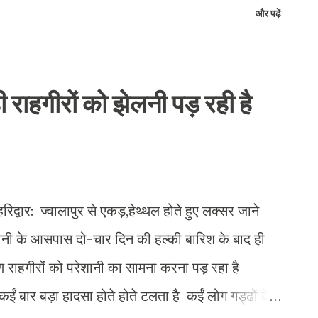
और पढ़ें
ति सिंह उम्र 23 वर्ष निवासी ग्राम सुईडीह थाना बैढ़न जनपद
 और विवाद करने पर शांति भंग की प्रबल संभावना को देखते
 द्वारा मौके पर पहुंच कर विपक्षी गण को शान्ति भंग करने
ही राहगीरों को झेलनी पड़ रही है
ा0 न्यायलय दूधी भेजा गया।
वार: ज्वालापुर से एकड़,हेथ्थल होते हुए लक्सर जाने
नी के आसपास दो-चार दिन की हल्की बारिश के बाद ही
कारण राहगीरों को परेशानी का सामना करना पड़ रहा है
कईं बार बड़ा हादसा होते होते टलता है कईं लोग गड्ढों के