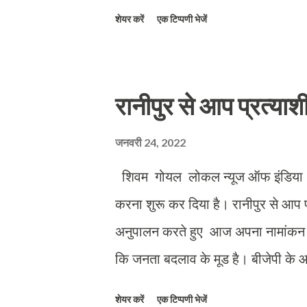
कारण रोड पर गाड़ी सहित गिर गए हैं राह
शेयर करें
एक टिप्पणी भेजें
नहीं बीता है और सड़क का यह हाल है क
कदम पर बड़े-बड़े गड्ढे तैयार हो गए हैं
सकती तो कम से कम गड्ढों को तो भर दे
रानीपुर से आप प्रत्याश
जनवरी 24, 2022
शिवम गोयल लोकल न्यूज ऑफ इंडिया हरिद्
करना शुरू कर दिया है। रानीपुर से आप 
अनुपालन करते हुए आज अपना नामांकन 
कि जनता बदलाव के मूड है। बीजेपी के आदेश 
में कोई भी विकास कार्य नही कराया है। दो
शेयर करें
एक टिप्पणी भेजें