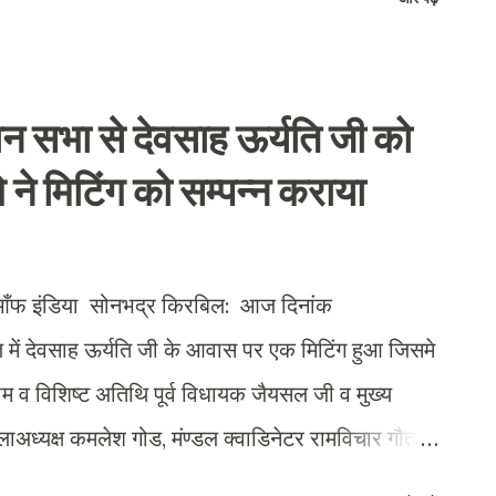
 ताकतों से लड़ने का काम करेंगे हम उनके साथ है जो झंडा
 और पूंजी वादियों के खिलाफ लड़ने का झंडा हमारे हाथ में
 हमारा प्रयास रहेगा कि विचार मंच का हर कार्यकर्ता
धान सभा से देवसाह ऊर्यति जी को
ांप्रदायिक शक्तियो को हराने काम करेगा। वरुण बालियान
ने मिटिंग को सम्पन्न कराया
तने के लिए तैयार है और कांग्रेस को मजबूत करेंगे उन्होंने
से विधानसभा में है उन स...
आँफ इंडिया सोनभद्र किरबिल: आज दिनांक
ें देवसाह ऊर्यति जी के आवास पर एक मिटिंग हुआ जिसमे
ाम व विशिष्ट अतिथि पूर्व विधायक जैयसल जी व मुख्य
िलाअध्यक्ष कमलेश गोड, मंण्डल क्वाडिनेटर रामविचार गौतम,
ूर्व दुद्धी विधान सभा सचिव ध्रुव प्रसाद जायसवाल