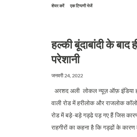
शेयर करें
एक टिप्पणी भेजें
सोनभद्र,4 .धर्मेंद्र सिंह पुत्र अमरकान्
सिंगरौली म0प्र0 द्वारा गाली गलौज देने
हुए उप0 नि0 बृजेश कुमार पांडेय मय हमराह
हल्की बूंदाबांदी के बाद 
पर धारा 151 जा0फो0 में गिरफ्तार कर म
परेशानी
जनवरी 24, 2022
अरशद अली लोकल न्यूज़ ऑफ़ इंडिया हरिद्
वाली रोड में हरीलोक और राजलोक कॉलो
रोड में बड़े-बड़े गड्ढे पड़ गए हैं जिस 
राहगीरों का कहना है कि गड्ढों के कारण 