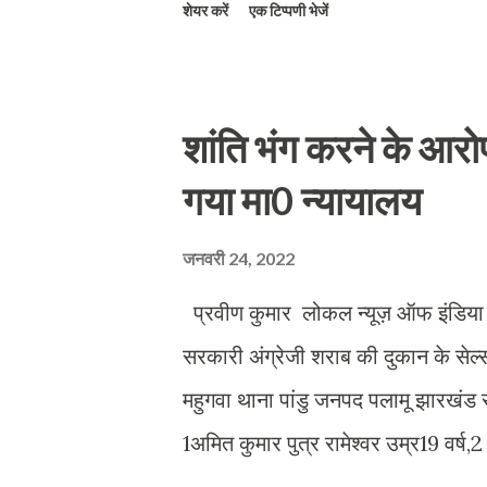
शेयर करें
एक टिप्पणी भेजें
खानपुर,लक्सर, साहपुर, डाबकी गाँव से ट
डाबकी,लक्सर ,कुँवा खेड़ा,भिककम्पुर टीम
दूसरा स्थान डाबकी टीम ने प्राप्त कर वि
शांति भंग करने के आरो
भीमसेन, शौरभ ,दीपक कुमार, व कब्बडी 
गया मा0 न्यायालय
सैनी,अनुज सैनी, निसान्त चौधरी, वंस कश
अंजिता,शिवानी ,मन्थलेश, पारुल, कोमल
जनवरी 24, 2022
प्रवीण कुमार लोकल न्यूज़ ऑफ इंडिया बी
सरकारी अंग्रेजी शराब की दुकान के सेल्स 
महुगवा थाना पांडु जनपद पलामू झारखंड स
1अमित कुमार पुत्र रामेश्वर उम्र19 वर्ष,2 स
केवट पुत्र स्व0 राजमन उम्र 49 वर्ष सम