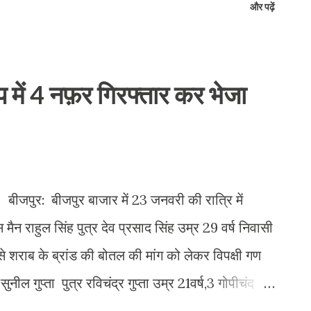
और पढ़ें
ीम ने भाग लिया । व बॉलीवॉल व दौड़ प्रतियोगिता में
 ने प्रतिभाग किय्या जिनमे प्रथम स्थान भिककम्पुर व
जय प्राप्त की। प्रतिभाग करने वालो में सागर,चांद,
प में 4 नफ़र गिरफ्तार कर भेजा
में लककी कुमार सौरभ राठौर, शंकर कश्यप, दीपक
्यप, बालिकाओ में कब्बडी भूमिका,छवि सैनी,
, शीतल कश्यप, शिखा, खुशी, आदि शामिल रही।
जपुर: बीजपुर बाजार में 23 जनवरी की रात्रि में
मैन राहुल सिंह पुत्र देव प्रसाद सिंह उम्र 29 वर्ष निवासी
े शराब के ब्रांड की बोतल की मांग को लेकर विपक्षी गण
ुनील गुप्ता पुत्र रविचंद्र गुप्ता उम्र 21वर्ष,3 गोपीचंद
स्त निवासी गण पुनर्वास 1 बीजपुर थाना बीजपुर जनपद