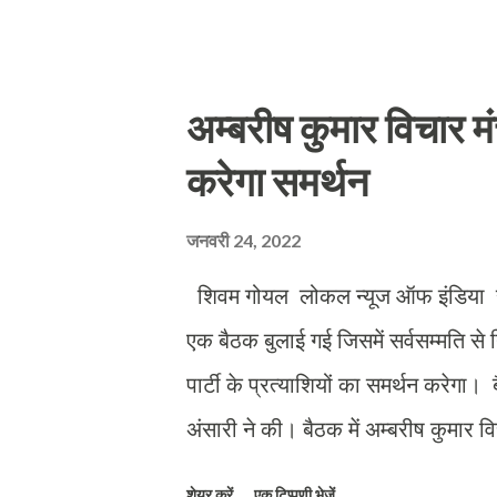
आयोग की गाइड लाइन के अनुरूप आप के का
और जनता अरविंद जी की योजनाओं को हाथों
और ज्वालापुर से प्रत्याशी ममता सिंह ना
अम्बरीष कुमार विचार मंच 
सुनील लोहिया, रघुवीर सिंह पवार धीमान
करेगा समर्थन
रामकुमार सरोज शर्मा शिवांश विपुल काकू
जनवरी 24, 2022
शिवम गोयल लोकल न्यूज ऑफ इंडिया हरिद
एक बैठक बुलाई गई जिसमें सर्वसम्मति से 
पार्टी के प्रत्याशियों का समर्थन करेगा।
अंसारी ने की। बैठक में अम्बरीष कुमार व
विचार मंच अम्बरीष जी की विचार धारा क
शेयर करें
एक टिप्पणी भेजें