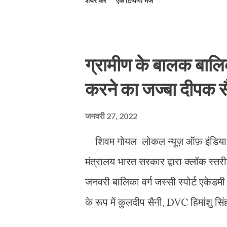
शेयर करें
एक टिप्पणी भेजें
इस की भनक भोपाल कलेक्टर अविनाश लवा
साथ मौके पर पहुंच गए। अधिकारियों ने 
का कहना है कि बड़ी संख्या में गायों की मौत
ग्रामीण के बालक बालि
आये और दोषियों पर कड़ी से कड़ी कार्यव
करने का जज्बा दीपक स
प्रशासन ने अपने हाथ में लिया है। गायो
दौरान निर्देश दिए की गायों की मौत का का
जनवरी 27, 2022
शिवम गोयल लोकल न्यूज़ ऑफ़ इंडिया हरि
मंत्रालय भारत सरकार द्वारा क्लॉक स्त
जनवरी बालिका वर्ग जस्सी स्पोर्ट एकेडमी
के रूप में कुलदीप सैनी, DVC हिमांशु सिं
हरिद्वार अंकित राठौर,DPO सत्यदेव आर्य