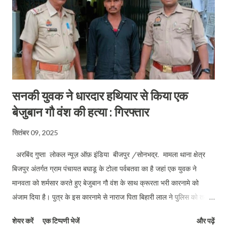
सनकी युवक ने धारदार हथियार से किया एक
बेजुबान गौ वंश की हत्या : गिरफ्तार
सितंबर 09, 2025
अरबिंद गुप्ता लोकल न्यूज़ ऑफ़ इंडिया बीजपुर /सोनभद्र. मामला थाना क्षेत्र
बिजपुर अंतर्गत ग्राम पंचायत बघाडू के टोला पर्वबतवा का है जहां एक युवक ने
मानवता को शर्मसार करते हुए बेजुबान गौ वंश के साथ क्रूरता भरी कारनामे को
अंजाम दिया है। पुत्र के इस कारनामे से नाराज पिता बिहारी लाल ने पुलिस को तहरीर
दे कर बताया कि उनका 28 वर्षीय पुत्र रामजियावन जंगल से एक लावारिस बछिया
शेयर करें
एक टिप्पणी भेजें
और पढ़ें
पकड़ कर घर लाया और धारदार हथियार से काट कर शव को ठिकाने लगा दिया।