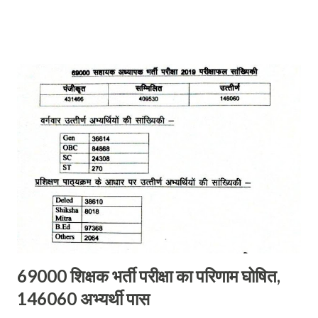
सूचना मिलते ही प्रभारी निरीक्षक और उनके नेतृत्व में गठित टीम तत्काल सक्रिय हुई
और मौका मुआयना कर जाँच पड़ताल शुरू कर दिए आरोपी की तलाश जारी थी कि
इसी दौरान आरोपी रामजियावन मौका देख कहीं भागने की फिराक में चौक चौराहे का
चक्कर काट रहा था कि अचानक पुलिस की नजर पड़ गई और सक्रिय पुलिस के
जवानों ने बगैर देर किए युवक को धर दबोचा और पूछताछ किया तो उसने अपना जुर्म
स्वीकार किया और बछिया की हत्या में उपयोग किए गए विभिन्न वस्तुओं को भी छिपा
कर रखा था अभियुक्त की निशानदेही पर धारदार हथियार जैसे कुल्हाड़ी और नरकुल
की रस्सी भी बरामद कर ली गयी। पुलिस ने...
69000 शिक्षक भर्ती परीक्षा का परिणाम घोषित,
146060 अभ्यर्थी पास