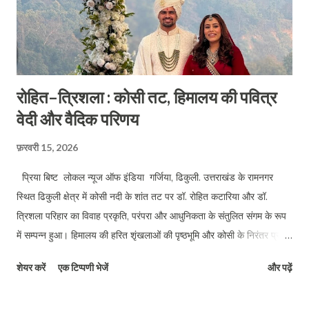
रोहित–त्रिशला : कोसी तट, हिमालय की पवित्र
वेदी और वैदिक परिणय
फ़रवरी 15, 2026
प्रिया बिष्ट लोकल न्यूज ऑफ इंडिया गर्जिया, ढिकुली. उत्तराखंड के रामनगर
स्थित ढिकुली क्षेत्र में कोसी नदी के शांत तट पर डॉ. रोहित कटारिया और डॉ.
त्रिशला परिहार का विवाह प्रकृति, परंपरा और आधुनिकता के संतुलित संगम के रूप
में सम्पन्न हुआ। हिमालय की हरित शृंखलाओं की पृष्ठभूमि और कोसी के निरंतर प्रवाह
के बीच आयोजित यह डेस्टिनेशन वेडिंग अपने वैदिक स्वरूप और सादगीपूर्ण आयोजन
शेयर करें
एक टिप्पणी भेजें
और पढ़ें
के कारण विशेष रहा। डॉ. त्रिशला परिहार स्वर्गीय श्रीमती पी.के. देवी एवं श्री
रामाधार सिंह की पौत्री तथा श्रीमती सीमा सिंह और प्रो. अनिल कुमार सिंह की