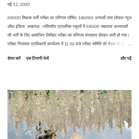
मई 12, 2020
69000 शिक्षक भर्ती परीक्षा का परिणाम घोषित, 146060 अभ्यर्थी पास लोकल न्यूज
ऑफ़ इंडिया लखनऊ ।परिषदीय प्राथमिक स्कूलों में 69000 सहायक अध्यापकों
की भर्ती के लिए आयोजित लिखित परीक्षा का परिणाम मंगलवार दोपहर जारी हो गया।
परीक्षा नियामक प्राधिकारी कार्यालय में 12.30 बजे परीक्षा समिति की बैठक के बाद
अधिकारिक रूप से परिणामों की घोषणा की गई। पाठ्यक्रम के बाहर से पूछे गए हिन्दी
शेयर करें
एक टिप्पणी भेजें
और पढ़ें
साहित्य के तीन प्रश्नों पर प्रत्येक प्रश्न के लिए एक-एक (यानि कुल तीन-तीन)
नंबर सभी अभ्यर्थियों को एक समान रूप से दिया गया है। 6 जनवरी 2019 को
आयोजित परीक्षा के लिए पंजीकृत 431466 अभ्यर्थियों में से 409530 सम्मिलित हुए
थे। इनमें से 146060 (35.66 प्रतिशत) सफल हैं। सामान्य वर्ग के 36614,
ओबीसी 84868, एससी 24308 और एसटी के 270 अभ्यर्थी पास हैं। 69000
शिक्षक भर्ती रिजल्ट : 69000 भर्ती परीक्षा का परिणाम जारी, बुधवार से देख सकेंगे
रिजल्ट कोर्स के अनुसार बात की जाए तो डीएलएड (बीटीसी) करने वाले 38610,
शिक्षामित्र 8018, बीएड 97368 और अन्य पाठ्यक्रम करने वाले 2064 अभ्यर्थी
सफल हैं। परीक्षा में सम्मिलित अभ्यर्थी अपना परिणाम बु...